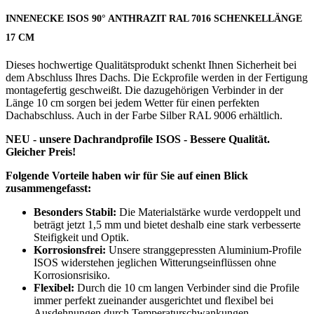
INNENECKE ISOS 90° ANTHRAZIT RAL 7016 SCHENKELLÄNGE
17 CM
Dieses hochwertige Qualitätsprodukt schenkt Ihnen Sicherheit bei
dem Abschluss Ihres Dachs. Die Eckprofile werden in der Fertigung
montagefertig geschweißt. Die dazugehörigen Verbinder in der
Länge 10 cm sorgen bei jedem Wetter für einen perfekten
Dachabschluss. Auch in der Farbe Silber RAL 9006 erhältlich.
NEU - unsere Dachrandprofile ISOS - Bessere Qualität.
Gleicher Preis!
Folgende Vorteile haben wir für Sie auf einen Blick
zusammengefasst:
Besonders Stabil:
Die Materialstärke wurde verdoppelt und
beträgt jetzt 1,5 mm und bietet deshalb eine stark verbesserte
Steifigkeit und Optik.
Korrosionsfrei:
Unsere stranggepressten Aluminium-Profile
ISOS widerstehen jeglichen Witterungseinflüssen ohne
Korrosionsrisiko.
Flexibel:
Durch die 10 cm langen Verbinder sind die Profile
immer perfekt zueinander ausgerichtet und flexibel bei
Ausdehnungen durch Temperaturschwankungen.