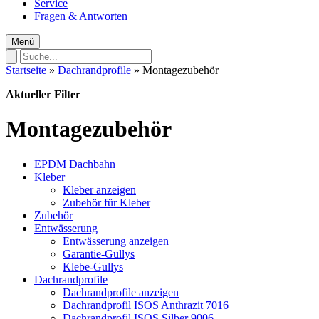
Service
Fragen & Antworten
Menü
Startseite
»
Dachrandprofile
»
Montagezubehör
Aktueller Filter
Montagezubehör
EPDM Dachbahn
Kleber
Kleber anzeigen
Zubehör für Kleber
Zubehör
Entwässerung
Entwässerung anzeigen
Garantie-Gullys
Klebe-Gullys
Dachrandprofile
Dachrandprofile anzeigen
Dachrandprofil ISOS Anthrazit 7016
Dachrandprofil ISOS Silber 9006