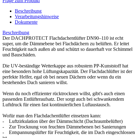
Frage zum Produkt
Beschreibung
Verarbeitungshinweise
Dokumente
Beschreibung
Der DACHPROTECT Flachdachentlüfter DN90–110 ist echt
super, um die Dämmebene bei Flachdächern zu belüften. Er leitet
Feuchtigkeit nach außen ab und schützt so dauerhaft vor Schimmel
und Bauschäden.
Die UV-beständige Wetterkappe aus robustem PP-Kunststoff hat
eine besonders hohe Lüftungskapazität. Der Flachdachlüfter ist der
perfekte Helfer, egal ob bei neuen Dächern oder wenn du ein
bestehendes Dach sanieren willst.
Wenn du noch effizienter rücktrocknen willst, gibt's auch einen
passenden Entlüfteraufsatz. Der sorgt auch bei schwankendem
Luftdruck für einen fast kontinuierlichen Luftaustausch.
Wofür man den Flachdachentlüfter einsetzen kann:
- Luftzirkulation über der Dämmschicht (Dachraumbelüfter)
- Zur Trocknung von feuchten Dämmebenen bei Sanierungen
- Entspannungslüfter für Feuchtigkeit, die im Dach eingeschlossen
ist