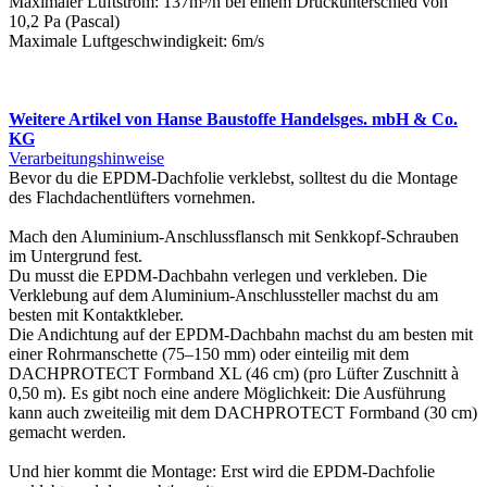
Maximaler Luftstrom: 137m³/h bei einem Druckunterschied von
10,2 Pa (Pascal)
Maximale Luftgeschwindigkeit: 6m/s
Weitere Artikel von Hanse Baustoffe Handelsges. mbH & Co.
KG
Verarbeitungshinweise
Bevor du die EPDM-Dachfolie verklebst, solltest du die Montage
des Flachdachentlüfters vornehmen.
Mach den Aluminium-Anschlussflansch mit Senkkopf-Schrauben
im Untergrund fest.
Du musst die EPDM-Dachbahn verlegen und verkleben. Die
Verklebung auf dem Aluminium-Anschlussteller machst du am
besten mit Kontaktkleber.
Die Andichtung auf der EPDM-Dachbahn machst du am besten mit
einer Rohrmanschette (75–150 mm) oder einteilig mit dem
DACHPROTECT Formband XL (46 cm) (pro Lüfter Zuschnitt à
0,50 m). Es gibt noch eine andere Möglichkeit: Die Ausführung
kann auch zweiteilig mit dem DACHPROTECT Formband (30 cm)
gemacht werden.
Und hier kommt die Montage: Erst wird die EPDM-Dachfolie